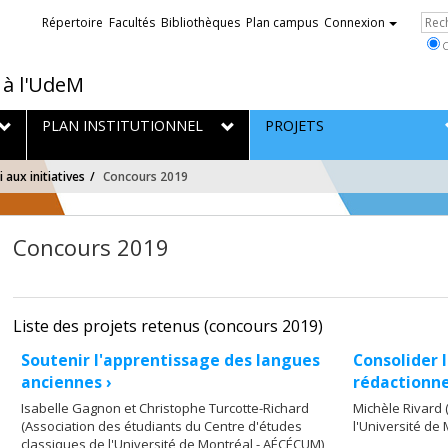
Liens
Re
Répertoire
Facultés
Bibliothèques
Plan campus
Connexion
externes
C
 à l'UdeM
PLAN INSTITUTIONNEL
PROJETS
 aux initiatives
Concours 2019
Concours 2019
Liste des projets retenus (concours 2019)
Soutenir l'apprentissage des langues
Consolider 
anciennes ›
rédactionne
Isabelle Gagnon et Christophe Turcotte-Richard
Michèle Rivard 
(Association des étudiants du Centre d'études
l'Université de
classiques de l'Université de Montréal - AÉCÉCUM)