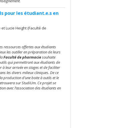
enseignement.
ls pour les étudiant.e.s en
›
 et Lucie Height (Faculté de
les ressources offertes aux étudiants
eux les outiller en préparation de leurs
 la
Faculté de pharmacie
souhaite
utils qui permettront aux étudiants de
à leur arrivée en stages et de faciliter
ans les divers milieux cliniques. De ce
la production d’une boite à outils et le
retrouvera sur StudiUm. Ce projet se
tion avec l’association des étudiants en