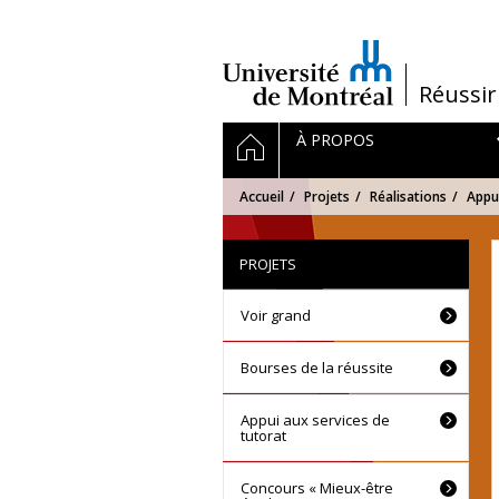
Passer
au
contenu
/
Réussir
Navigation
ACCUEIL
À PROPOS
principale
Accueil
Projets
Réalisations
Appui
PROJETS
Voir grand
Bourses de la réussite
Appui aux services de
tutorat
Concours « Mieux-être