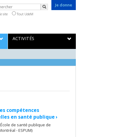
Je donne
chercher
Rechercher
e site
Tout UdeM
ACTIVITÉS
les compétences
lles en santé publique
›
(École de santé publique de
 Montréal - ESPUM)