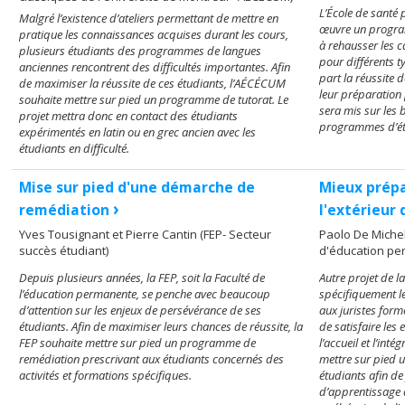
L’École de santé 
Malgré l’existence d’ateliers permettant de mettre en
œuvre un programm
pratique les connaissances acquises durant les cours,
à rehausser les c
plusieurs étudiants des programmes de langues
pour différents t
anciennes rencontrent des difficultés importantes. Afin
part la réussite 
de maximiser la réussite de ces étudiants, l’AÉCÉCUM
leur préparation
souhaite mettre sur pied un programme de tutorat. Le
sera mis sur les 
projet mettra donc en contact des étudiants
programmes d’ét
expérimentés en latin ou en grec ancien avec les
étudiants en difficulté.
Mise sur pied d'une démarche de
Mieux prépa
›
remédiation
l'extérieur
Yves Tousignant et Pierre Cantin (FEP- Secteur
Paolo De Michel
succès étudiant)
d'éducation pe
Depuis plusieurs années, la FEP, soit la Faculté de
Autre projet de la
l’éducation permanente, se penche avec beaucoup
spécifiquement l
d’attention sur les enjeux de persévérance de ses
aux juristes form
étudiants. Afin de maximiser leurs chances de réussite, la
de satisfaire les 
FEP souhaite mettre sur pied un programme de
l’accueil et l’int
remédiation prescrivant aux étudiants concernés des
mettre sur pied 
activités et formations spécifiques.
étudiants afin de
d’apprentissage d