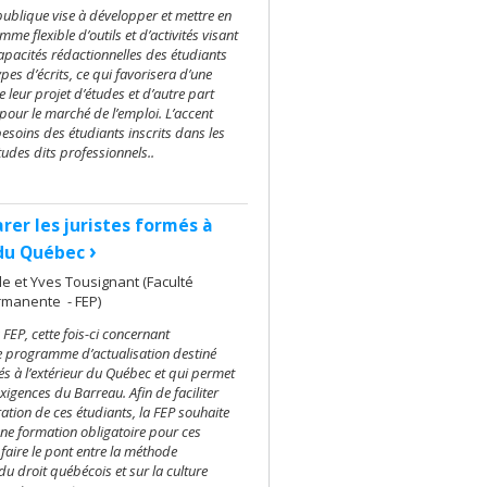
publique vise à développer et mettre en
e flexible d’outils et d’activités visant
apacités rédactionnelles des étudiants
ypes d’écrits, ce qui favorisera d’une
de leur projet d’études et d’autre part
 pour le marché de l’emploi. L’accent
besoins des étudiants inscrits dans les
udes dits professionnels..
rer les juristes formés à
›
 du Québec
e et Yves Tousignant (Faculté
rmanente - FEP)
 FEP, cette fois-ci concernant
e programme d’actualisation destiné
és à l’extérieur du Québec et qui permet
exigences du Barreau. Afin de faciliter
égration de ces étudiants, la FEP souhaite
une formation obligatoire pour ces
 faire le pont entre la méthode
u droit québécois et sur la culture