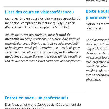
québécoise de l’
›
Boîte à outi
L'art des cours en visioconférence
pharmacie
Marie-Hélène Girouard et Julie Morisset (Faculté de
médecine, campus de la Mauricie), Guy Gagnon
Nathalie Letarte
(Faculté de médecine, campus de Montréal)
pharmacie)
Afin de permettre aux étudiants de la
faculté de
médecine
du campus régional en Mauricie de suivre la
Afin d’optimiser 
majorité des cours théoriques, la visioconférence l’outil
dans le but de mi
technologique privilégié. Cependant, cette technologie a
stages cliniques,
ses limites. Devant ces problématiques
, la Faculté de
développer des o
médecine
souhaite élaborer des outils afin de peaufiner
mieux se préparer 
l’art de donner et recevoir des cours par visioconférence.
leur intégration d
projet découlera 
matériel créé se 
fera en collabora
pharmacie.
›
Entretien avec... un professeur!
Dan Nguyen et Mario Cappadocia (Département de
sciences biologiques, FAS)